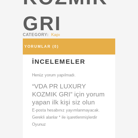
GRI
Kapı
CATEGORY:
YORUMLAR (0)
İNCELEMELER
Henüz yorum yapılmadı.
“VDA PR LUXURY
KOZMIK GRI” için yorum
yapan ilk kişi siz olun
E-posta hesabınız yayımlanmayacak.
Gerekli alanlar
*
ile işaretlenmişlerdir
Oyunuz
1
2
3
4
5