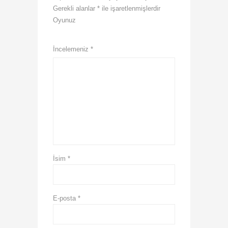
Gerekli alanlar
*
ile işaretlenmişlerdir
Oyunuz
1
2
3
4
5
İncelemeniz
*
İsim
*
E-posta
*