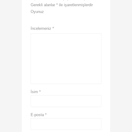
Gerekli alanlar
*
ile işaretlenmişlerdir
Oyunuz
1
2
3
4
5
İncelemeniz
*
İsim
*
E-posta
*